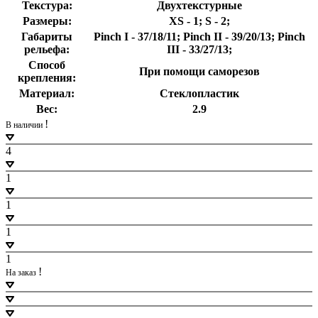
Текстура
:
Двухтекстурные
Размеры
:
XS - 1; S - 2;
Габариты
Pinch I - 37/18/11; Pinch II - 39/20/13; Pinch
рельефа
:
III - 33/27/13;
Способ
При помощи саморезов
крепления
:
Материал
:
Стеклопластик
Вес
:
2.9
!
В наличии
4
1
1
1
1
!
На заказ