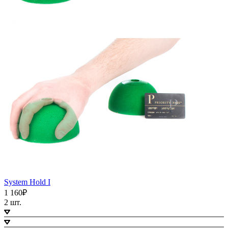
System Hold I
1 160₽
2 шт.