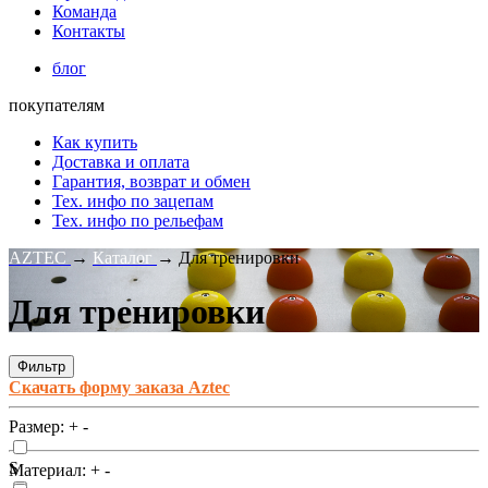
Команда
Контакты
блог
покупателям
Как купить
Доставка и оплата
Гарантия, возврат и обмен
Тех. инфо по зацепам
Тех. инфо по рельефам
AZTEC
→
Каталог
→
Для тренировки
Для тренировки
Фильтр
Скачать форму заказа Aztec
Размер:
+
-
S
Материал:
+
-