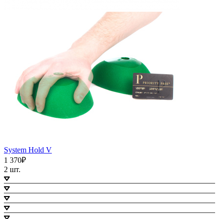
System Hold V
1 370₽
2 шт.