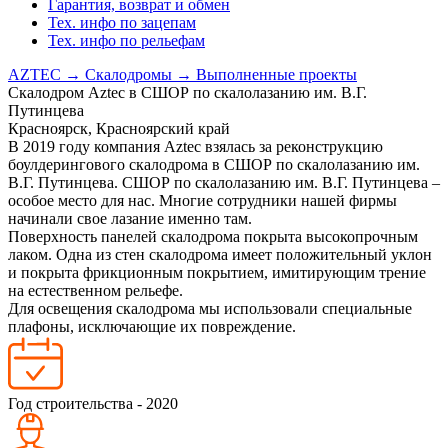
Гарантия, возврат и обмен
Тех. инфо по зацепам
Тех. инфо по рельефам
AZTEC
→
Скалодромы
→
Выполненные проекты
Cкалодром Aztec в СШОР по скалолазанию им. В.Г.
Путинцева
Красноярск, Красноярский край
В 2019 году компания Aztec взялась за реконструкцию
боулдерингового скалодрома в СШОР по скалолазанию им.
В.Г. Путинцева. СШОР по скалолазанию им. В.Г. Путинцева –
особое место для нас. Многие сотрудники нашей фирмы
начинали свое лазание именно там.
Поверхность панелей скалодрома покрыта высокопрочным
лаком. Одна из стен скалодрома имеет положительный уклон
и покрыта фрикционным покрытием, имитирующим трение
на естественном рельефе.
Для освещения скалодрома мы использовали специальные
плафоны, исключающие их повреждение.
Год строительства - 2020