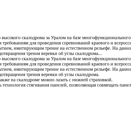
о высокого скалодрома за Уралом на базе многофункционального
м требованиям для проведения соревнований краевого и всеросс
ием, имитирующим трение на естественном рельефе. На данном 
твращения трения веревки об углы скалодрома...
о высокого скалодрома за Уралом на базе многофункционального
м требованиям для проведения соревнований краевого и всеросс
ием, имитирующим трение на естественном рельефе. На данном 
отвращения трения веревки об углы скалодрома.
акже на скалодроме можно лазать с нижней страховкой.
 технология стягивания панелей, позволяющая совмещать панели