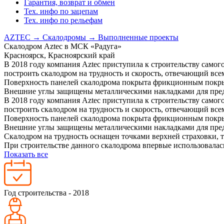
Гарантия, возврат и обмен
Тех. инфо по зацепам
Тех. инфо по рельефам
AZTEC
→
Скалодромы
→
Выполненные проекты
Скалодром Aztec в МСК «Радуга»
Красноярск, Красноярский край
В 2018 году компания Aztec приступила к строительству самог
построить скалодром на трудность и скорость, отвечающий все
Поверхность панелей скалодрома покрыта фрикционным покрыт
Внешние углы защищены металлическими накладками для предо
В 2018 году компания Aztec приступила к строительству самог
построить скалодром на трудность и скорость, отвечающий все
Поверхность панелей скалодрома покрыта фрикционным покрыт
Внешние углы защищены металлическими накладками для пред
Скалодром на трудность оснащен точками верхней страховки, т
При строительстве данного скалодрома впервые использовалась
Показать все
Год строительства - 2018