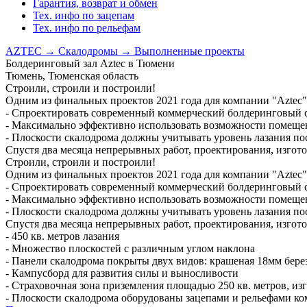
Гарантия, возврат и обмен
Тех. инфо по зацепам
Тех. инфо по рельефам
AZTEC
→
Скалодромы
→
Выполненные проекты
Болдеринговый зал Aztec в Тюмени
Тюмень, Тюменская область
Строили, строили и построили!
Одним из финальных проектов 2021 года для компании "Aztec" 
- Спроектировать современный коммерческий болдеринговый 
- Максимально эффективно использовать возможности помещен
- Плоскости скалодрома должны учитывать уровень лазания по
Спустя два месяца непрерывных работ, проектирования, изгото
Строили, строили и построили!
Одним из финальных проектов 2021 года для компании "Aztec" 
- Спроектировать современный коммерческий болдеринговый 
- Максимально эффективно использовать возможности помещен
- Плоскости скалодрома должны учитывать уровень лазания по
Спустя два месяца непрерывных работ, проектирования, изгот
- 450 кв. метров лазания
- Множество плоскостей с различным углом наклона
- Панели скалодрома покрыты двух видов: крашеная 18мм бере
- Кампусборд для развития силы и выносливости
- Страховочная зона приземления площадью 250 кв. метров, и
- Плоскости скалодрома оборудованы зацепами и рельефами ко